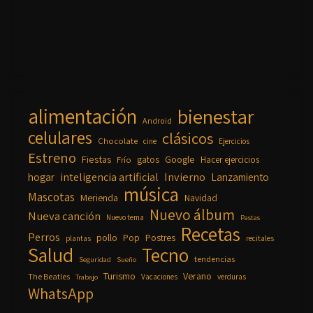
alimentación
bienestar
Android
celulares
clásicos
Chocolate
cine
Ejercicios
Estreno
Fiestas
Google
gatos
Frío
Hacer ejercicios
inteligencia artificial
Invierno
hogar
Lanzamiento
música
Mascotas
Merienda
Navidad
Nuevo álbum
Nueva canción
Nuevo tema
Pastas
Recetas
Perros
pollo
Pop
Postres
plantas
recitales
Salud
Tecno
tendencias
Seguridad
Sueño
Turismo
Verano
The Beatles
Vacaciones
verduras
Trabajo
WhatsApp