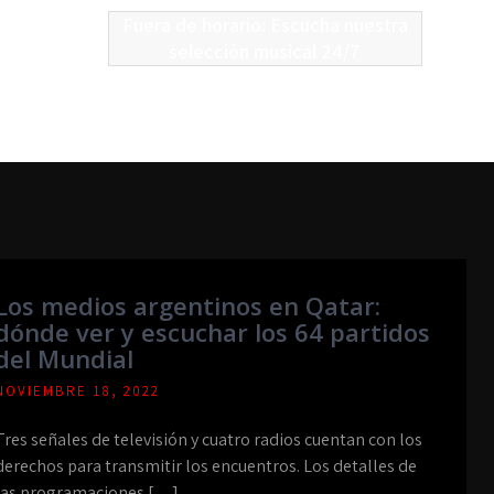
Fuera de horario: Escucha nuestra
selección musical 24/7
Los medios argentinos en Qatar:
dónde ver y escuchar los 64 partidos
del Mundial
NOVIEMBRE 18, 2022
Tres señales de televisión y cuatro radios cuentan con los
derechos para transmitir los encuentros. Los detalles de
las programaciones […]