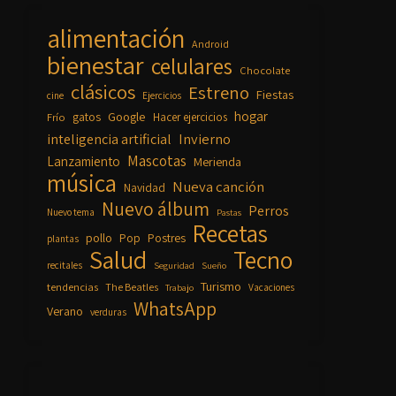
alimentación
Android
bienestar
celulares
Chocolate
clásicos
Estreno
Fiestas
cine
Ejercicios
hogar
Google
gatos
Frío
Hacer ejercicios
inteligencia artificial
Invierno
Mascotas
Lanzamiento
Merienda
música
Nueva canción
Navidad
Nuevo álbum
Perros
Nuevo tema
Pastas
Recetas
pollo
Pop
Postres
plantas
Salud
Tecno
recitales
Seguridad
Sueño
Turismo
tendencias
The Beatles
Vacaciones
Trabajo
WhatsApp
Verano
verduras