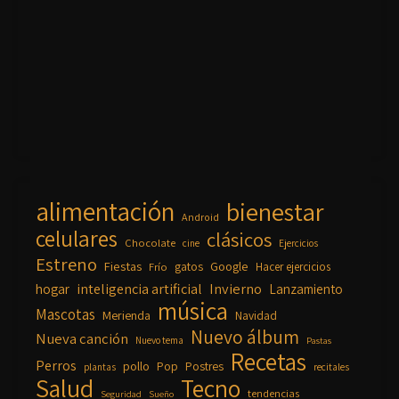
alimentación
bienestar
Android
celulares
clásicos
Chocolate
cine
Ejercicios
Estreno
Fiestas
Google
gatos
Frío
Hacer ejercicios
inteligencia artificial
Invierno
hogar
Lanzamiento
música
Mascotas
Merienda
Navidad
Nuevo álbum
Nueva canción
Nuevo tema
Pastas
Recetas
Perros
pollo
Pop
Postres
plantas
recitales
Salud
Tecno
tendencias
Seguridad
Sueño