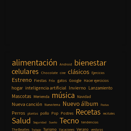
alimentación
bienestar
Android
celulares
clásicos
Chocolate
cine
Ejercicios
Estreno
Fiestas
Google
gatos
Frío
Hacer ejercicios
inteligencia artificial
Invierno
hogar
Lanzamiento
música
Mascotas
Merienda
Navidad
Nuevo álbum
Nueva canción
Nuevo tema
Pastas
Recetas
Perros
pollo
Pop
Postres
plantas
recitales
Salud
Tecno
tendencias
Seguridad
Sueño
Turismo
Verano
The Beatles
Vacaciones
verduras
Trabajo