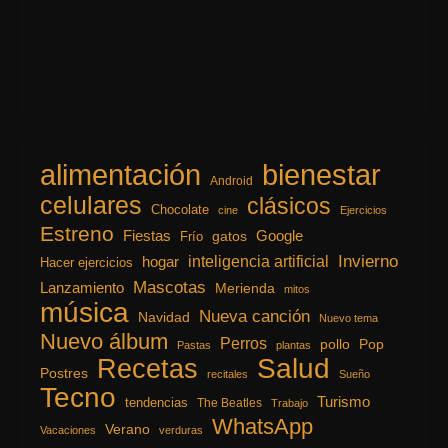
alimentación
bienestar
Android
celulares
clásicos
Chocolate
cine
Ejercicios
Estreno
Fiestas
Google
gatos
Frío
inteligencia artificial
Invierno
hogar
Hacer ejercicios
Mascotas
Lanzamiento
Merienda
mitos
música
Nueva canción
Navidad
Nuevo tema
Nuevo álbum
Perros
pollo
Pop
Pastas
plantas
Recetas
Salud
Postres
recitales
Sueño
Tecno
Turismo
tendencias
The Beatles
Trabajo
WhatsApp
Verano
Vacaciones
verduras