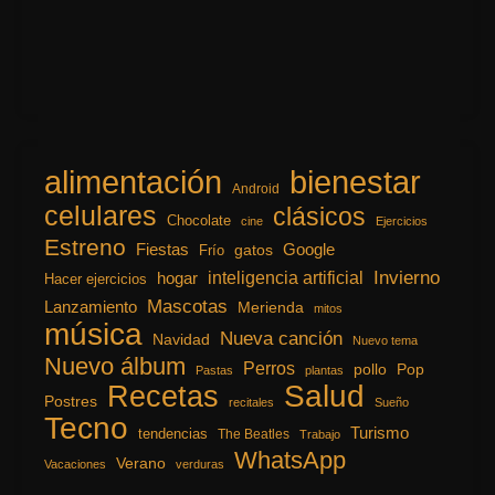
alimentación
bienestar
Android
celulares
clásicos
Chocolate
cine
Ejercicios
Estreno
Fiestas
Google
gatos
Frío
inteligencia artificial
Invierno
hogar
Hacer ejercicios
Mascotas
Lanzamiento
Merienda
mitos
música
Nueva canción
Navidad
Nuevo tema
Nuevo álbum
Perros
pollo
Pop
Pastas
plantas
Recetas
Salud
Postres
recitales
Sueño
Tecno
Turismo
tendencias
The Beatles
Trabajo
WhatsApp
Verano
Vacaciones
verduras