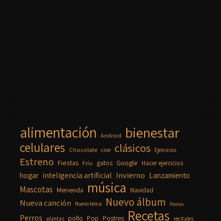
alimentación
bienestar
Android
celulares
clásicos
Chocolate
cine
Ejercicios
Estreno
Fiestas
Google
gatos
Frío
Hacer ejercicios
inteligencia artificial
Invierno
hogar
Lanzamiento
música
Mascotas
Merienda
Navidad
Nuevo álbum
Nueva canción
Nuevo tema
Pastas
Recetas
Perros
pollo
Pop
Postres
plantas
recitales