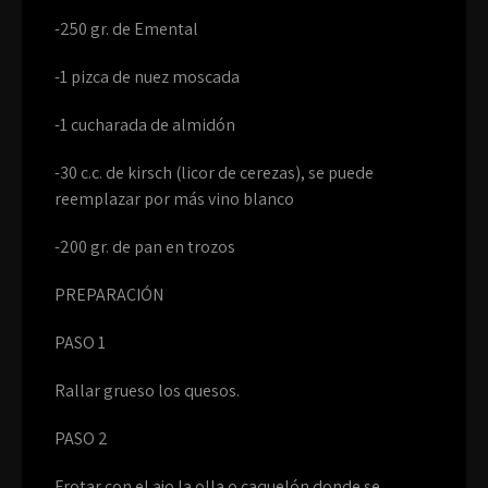
-250 gr. de Emental
-1 pizca de nuez moscada
-1 cucharada de almidón
-30 c.c. de kirsch (licor de cerezas), se puede
reemplazar por más vino blanco
-200 gr. de pan en trozos
PREPARACIÓN
PASO 1
Rallar grueso los quesos.
PASO 2
Frotar con el ajo la olla o caquelón donde se