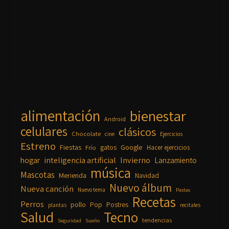
alimentación
bienestar
Android
celulares
clásicos
Chocolate
cine
Ejercicios
Estreno
Fiestas
Google
gatos
Frío
Hacer ejercicios
inteligencia artificial
Invierno
hogar
Lanzamiento
música
Mascotas
Merienda
Navidad
Nuevo álbum
Nueva canción
Nuevo tema
Pastas
Recetas
Perros
pollo
Pop
Postres
plantas
recitales
Salud
Tecno
tendencias
Seguridad
Sueño