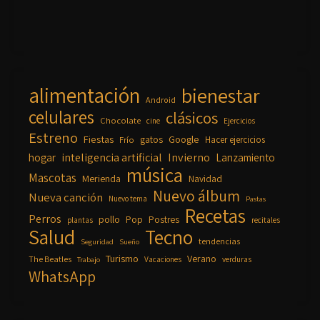
alimentación
bienestar
Android
celulares
clásicos
Chocolate
cine
Ejercicios
Estreno
Fiestas
Google
gatos
Frío
Hacer ejercicios
inteligencia artificial
Invierno
hogar
Lanzamiento
música
Mascotas
Merienda
Navidad
Nuevo álbum
Nueva canción
Nuevo tema
Pastas
Recetas
Perros
pollo
Pop
Postres
plantas
recitales
Salud
Tecno
tendencias
Seguridad
Sueño
Turismo
Verano
The Beatles
Vacaciones
verduras
Trabajo
WhatsApp