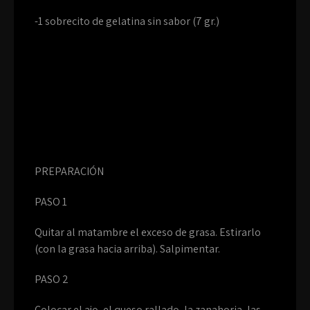
-1 sobrecito de gelatina sin sabor (7 gr.)
PREPARACIÓN
PASO 1
Quitar al matambre el exceso de grasa. Estirarlo
(con la grasa hacia arriba). Salpimentar.
PASO 2
Colocar el ajo, el queso rallado, la zanahoria, las