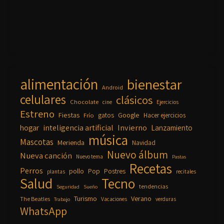
alimentación
bienestar
Android
celulares
clásicos
Chocolate
cine
Ejercicios
Estreno
Fiestas
Google
gatos
Frío
Hacer ejercicios
inteligencia artificial
Invierno
hogar
Lanzamiento
música
Mascotas
Merienda
Navidad
Nuevo álbum
Nueva canción
Nuevo tema
Pastas
Recetas
Perros
pollo
Pop
Postres
plantas
recitales
Salud
Tecno
tendencias
Seguridad
Sueño
Turismo
Verano
The Beatles
Vacaciones
verduras
Trabajo
WhatsApp