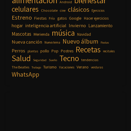
alimentación
bienestar
Android
celulares
clásicos
Chocolate
cine
Ejercicios
Estreno
Fiestas
Google
gatos
Frío
Hacer ejercicios
inteligencia artificial
Invierno
hogar
Lanzamiento
música
Mascotas
Merienda
Navidad
Nuevo álbum
Nueva canción
Nuevo tema
Pastas
Recetas
Perros
pollo
Pop
Postres
plantas
recitales
Salud
Tecno
tendencias
Seguridad
Sueño
Turismo
Verano
The Beatles
Vacaciones
verduras
Trabajo
WhatsApp