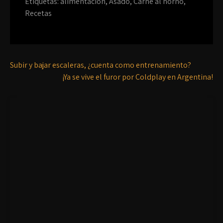
Etiquetas:
alimentación
,
Asado
,
Carne al horno
,
Recetas
Subir y bajar escaleras, ¿cuenta como entrenamiento?
¡Ya se vive el furor por Coldplay en Argentina!