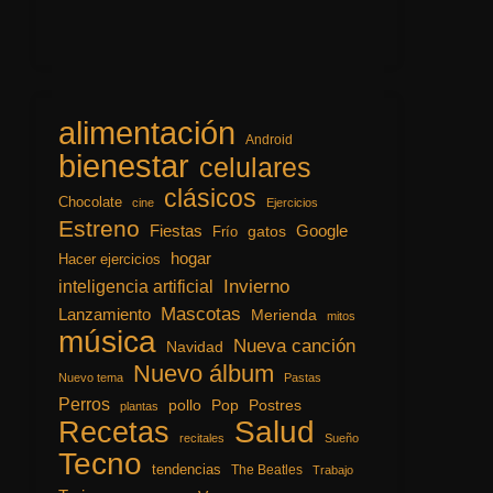
alimentación
Android
bienestar
celulares
clásicos
Chocolate
cine
Ejercicios
Estreno
Fiestas
Google
gatos
Frío
hogar
Hacer ejercicios
inteligencia artificial
Invierno
Mascotas
Lanzamiento
Merienda
mitos
música
Nueva canción
Navidad
Nuevo álbum
Nuevo tema
Pastas
Perros
pollo
Pop
Postres
plantas
Recetas
Salud
recitales
Sueño
Tecno
tendencias
The Beatles
Trabajo