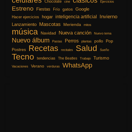
celulares
clásicos
Chocolate
cine
Ejercicios
Estreno
Fiestas
Google
gatos
Frío
inteligencia artificial
Invierno
hogar
Hacer ejercicios
Mascotas
Lanzamiento
Merienda
mitos
música
Nueva canción
Navidad
Nuevo tema
Nuevo álbum
Perros
pollo
Pop
Pastas
plantas
Recetas
Salud
Postres
recitales
Sueño
Tecno
Turismo
tendencias
The Beatles
Trabajo
WhatsApp
Verano
Vacaciones
verduras