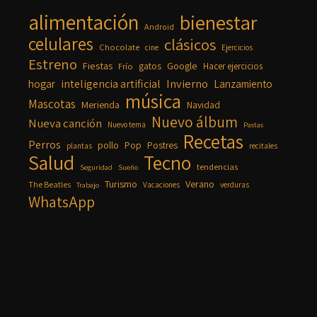
alimentación
bienestar
Android
celulares
clásicos
Chocolate
cine
Ejercicios
Estreno
Fiestas
Google
gatos
Frío
Hacer ejercicios
inteligencia artificial
Invierno
hogar
Lanzamiento
música
Mascotas
Merienda
Navidad
Nuevo álbum
Nueva canción
Nuevo tema
Pastas
Recetas
Perros
pollo
Pop
Postres
plantas
recitales
Salud
Tecno
tendencias
Seguridad
Sueño
Turismo
Verano
The Beatles
Vacaciones
verduras
Trabajo
WhatsApp