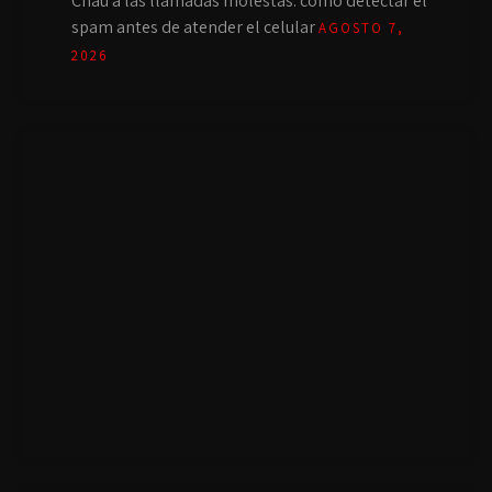
Chau a las llamadas molestas: cómo detectar el
spam antes de atender el celular
AGOSTO 7,
2026