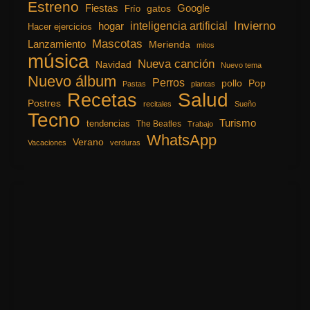
Estreno
Fiestas
Google
gatos
Frío
inteligencia artificial
Invierno
hogar
Hacer ejercicios
Mascotas
Lanzamiento
Merienda
mitos
música
Nueva canción
Navidad
Nuevo tema
Nuevo álbum
Perros
pollo
Pop
Pastas
plantas
Recetas
Salud
Postres
recitales
Sueño
Tecno
Turismo
tendencias
The Beatles
Trabajo
WhatsApp
Verano
Vacaciones
verduras