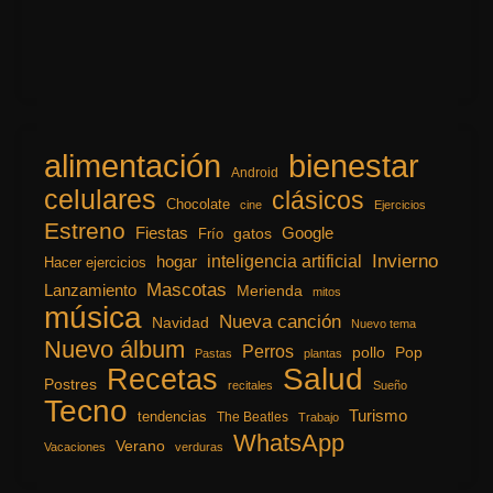
alimentación
bienestar
Android
celulares
clásicos
Chocolate
cine
Ejercicios
Estreno
Fiestas
Google
gatos
Frío
inteligencia artificial
Invierno
hogar
Hacer ejercicios
Mascotas
Lanzamiento
Merienda
mitos
música
Nueva canción
Navidad
Nuevo tema
Nuevo álbum
Perros
pollo
Pop
Pastas
plantas
Recetas
Salud
Postres
recitales
Sueño
Tecno
Turismo
tendencias
The Beatles
Trabajo
WhatsApp
Verano
Vacaciones
verduras