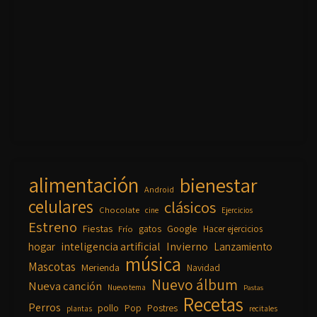
alimentación
bienestar
Android
celulares
clásicos
Chocolate
cine
Ejercicios
Estreno
Fiestas
Google
gatos
Frío
Hacer ejercicios
inteligencia artificial
Invierno
hogar
Lanzamiento
música
Mascotas
Merienda
Navidad
Nuevo álbum
Nueva canción
Nuevo tema
Pastas
Recetas
Perros
pollo
Pop
Postres
plantas
recitales