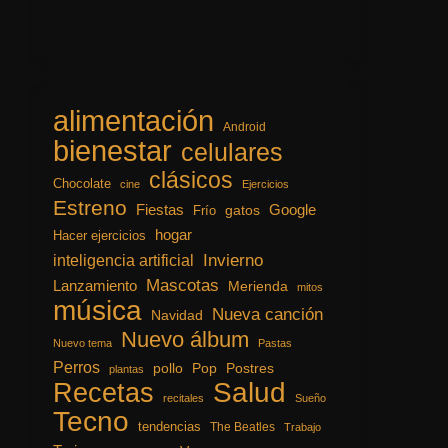
alimentación
Android
bienestar
celulares
clásicos
Chocolate
cine
Ejercicios
Estreno
Fiestas
Google
gatos
Frío
hogar
Hacer ejercicios
inteligencia artificial
Invierno
Mascotas
Lanzamiento
Merienda
mitos
música
Nueva canción
Navidad
Nuevo álbum
Nuevo tema
Pastas
Perros
pollo
Pop
Postres
plantas
Recetas
Salud
recitales
Sueño
Tecno
tendencias
The Beatles
Trabajo