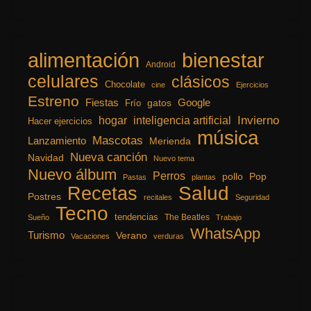
alimentación
bienestar
Android
celulares
clásicos
Chocolate
cine
Ejercicios
Estreno
Fiestas
Google
gatos
Frío
inteligencia artificial
Invierno
hogar
Hacer ejercicios
música
Mascotas
Lanzamiento
Merienda
Nueva canción
Navidad
Nuevo tema
Nuevo álbum
Perros
pollo
Pop
Pastas
plantas
Recetas
Salud
Postres
recitales
Seguridad
Tecno
tendencias
The Beatles
Sueño
Trabajo
WhatsApp
Turismo
Verano
Vacaciones
verduras