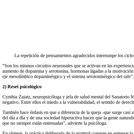
La repetición de pensamientos agradecidos interrumpe los ciclos 
“Son los mismos circuitos neuronales que se activan en las experiencia
aumento de dopamina y serotonina, hormonas ligadas a la motivación y
eje mesolímbico dopaminérgico y el sistema serotoninérgico del rafe”.
2) Reset psicológico
Cynthia Zaiatz, neuropsicóloga y jefa de salud mental del Sanatorio M
negativo. Entre ellos el miedo a la vulnerabilidad, el sentido de derech
También hace énfasis en que a diferencia de la queja -que surge casi 
del día a día y de una sociedad hiperactiva hacen que la gente natural
que no siempre están entrenadas”, advierte la psicóloga.
En síntesis, la práctica deliberada de la gratitud consiste en entrenar 