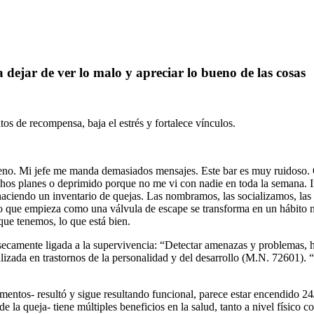
 dejar de ver lo malo y apreciar lo bueno de las cosas
os de recompensa, baja el estrés y fortalece vínculos.
 lleno. Mi jefe me manda demasiados mensajes. Este bar es muy ruidoso. 
hos planes o deprimido porque no me vi con nadie en toda la semana. In
 haciendo un inventario de quejas. Las nombramos, las socializamos, 
 que empieza como una válvula de escape se transforma en un hábito nocivo
 que tenemos, lo que está bien.
ínsecamente ligada a la supervivencia: “Detectar amenazas y problemas, 
lizada en trastornos de la personalidad y del desarrollo (M.N. 72601).
ntos- resultó y sigue resultando funcional, parece estar encendido 24/
e la queja- tiene múltiples beneficios en la salud, tanto a nivel físico 