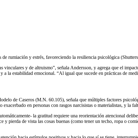
de rumiación y estrés, favoreciendo la resiliencia psicológica (Shutter
s vinculares y de altruismo”, señala Andersson, y agrega que el impacto 
 a la estabilidad emocional. “Al igual que sucede en prácticas de medit
odelo de Caseros (M.N. 60.105), señala que múltiples factores psicológ
o exacerbado en personas con rasgos narcisistas o materialistas, y la falt
automáticamente- la gratitud requiere una reorientación atencional deli
ice y pierda de vista las cosas buenas (como tener un techo, ropa o comi
la atención hacia estímulos positivos y hacia lo que sí se tiene, interrum