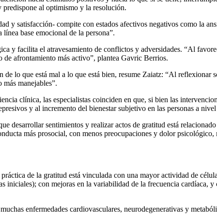
 y predispone al optimismo y la resolución.
ad y satisfacción- compite con estados afectivos negativos como la ansie
la línea base emocional de la persona”.
lógica y facilita el atravesamiento de conflictos y adversidades. “Al favo
o de afrontamiento más activo”, plantea Gavric Berrios.
n de lo que está mal a lo que está bien, resume Zaiatz: “Al reflexionar 
mo más manejables”.
iencia clínica, las especialistas coinciden en que, si bien las intervenc
presivos y al incremento del bienestar subjetivo en las personas a nivel
que desarrollar sentimientos y realizar actos de gratitud está relacion
conducta más prosocial, con menos preocupaciones y dolor psicológico, 
práctica de la gratitud está vinculada con una mayor actividad de célul
s iniciales); con mejoras en la variabilidad de la frecuencia cardíaca, 
de muchas enfermedades cardiovasculares, neurodegenerativas y metabólic