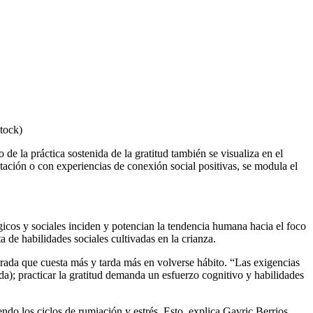
stock)
de la práctica sostenida de la gratitud también se visualiza en el
ación o con experiencias de conexión social positivas, se modula el
icos y sociales inciden y potencian la tendencia humana hacia el foco
a de habilidades sociales cultivadas en la crianza.
berada que cuesta más y tarda más en volverse hábito. “Las exigencias
da); practicar la gratitud demanda un esfuerzo cognitivo y habilidades
piendo los ciclos de rumiación y estrés. Esto, explica Gavric Berrios