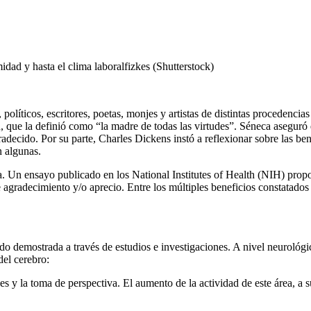
idad y hasta el clima laboralfizkes (Shutterstock)
 políticos, escritores, poetas, monjes y artistas de distintas procedenci
que la definió como “la madre de todas las virtudes”. Séneca aseguró q
adecido. Por su parte, Charles Dickens instó a reflexionar sobre las be
n algunas.
. Un ensayo publicado en los National Institutes of Health (NIH) propone
agradecimiento y/o aprecio. Entre los múltiples beneficios constatados de
a sido demostrada a través de estudios e investigaciones. A nivel neurol
del cerebro:
 y la toma de perspectiva. El aumento de la actividad de este área, a su 