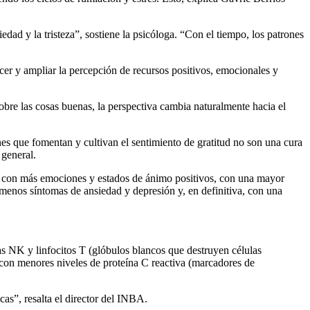
dad y la tristeza”, sostiene la psicóloga. “Con el tiempo, los patrones
recer y ampliar la percepción de recursos positivos, emocionales y
sobre las cosas buenas, la perspectiva cambia naturalmente hacia el
iones que fomentan y cultivan el sentimiento de gratitud no son una cura
 general.
ado con más emociones y estados de ánimo positivos, con una mayor
menos síntomas de ansiedad y depresión y, en definitiva, con una
as NK y linfocitos T (glóbulos blancos que destruyen células
y con menores niveles de proteína C reactiva (marcadores de
as”, resalta el director del INBA.