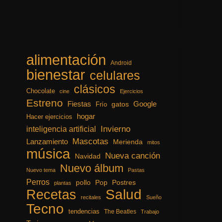
alimentación
Android
bienestar
celulares
clásicos
Chocolate
cine
Ejercicios
Estreno
Fiestas
Google
gatos
Frío
hogar
Hacer ejercicios
inteligencia artificial
Invierno
Mascotas
Lanzamiento
Merienda
mitos
música
Nueva canción
Navidad
Nuevo álbum
Nuevo tema
Pastas
Perros
pollo
Pop
Postres
plantas
Recetas
Salud
recitales
Sueño
Tecno
tendencias
The Beatles
Trabajo