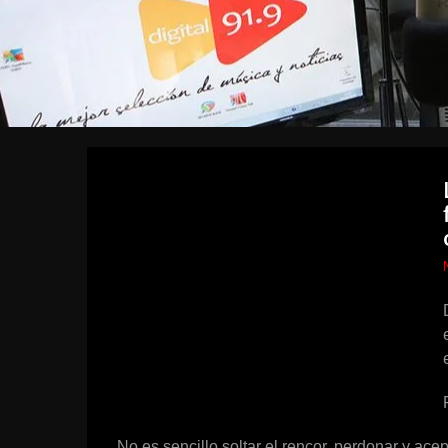
No es sencillo soltar el rencor, perdonar y ace