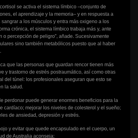
ortisol se activa el sistema límbico –conjunto de
ones, el aprendizaje y la memoria– y en respuesta a
s sangrar a los músculos y entra más oxigeno a los
rma crónica, el sistema límbico trabaja más y, ante
ión o percepción de peligro”, añade. Sucesivamente
ulares sino también metabólicos puesto que al haber
.
aca que las personas que guardan rencor tienen más
e y trastorno de estrés postraumático, así como otras
al del túnel: los profesionales aseguran que esto se
n la salud.
 de perdonar puede generar enormes beneficios para la
e cardíaco; mejorar los niveles de colesterol y el sueño;
iveles de ansiedad, depresión y estrés.
nojo y evitar que quede encapsulado en el cuerpo, un
lud de Australia aconseja: