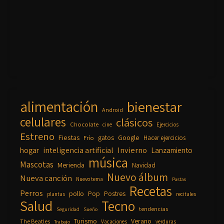
alimentación
bienestar
Android
celulares
clásicos
Chocolate
cine
Ejercicios
Estreno
Fiestas
Google
gatos
Frío
Hacer ejercicios
inteligencia artificial
Invierno
hogar
Lanzamiento
música
Mascotas
Merienda
Navidad
Nuevo álbum
Nueva canción
Nuevo tema
Pastas
Recetas
Perros
pollo
Pop
Postres
plantas
recitales
Salud
Tecno
tendencias
Seguridad
Sueño
Turismo
Verano
The Beatles
Vacaciones
verduras
Trabajo