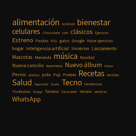
alimentación
bienestar
Android
celulares
clásicos
Chocolate
cine
Ejercicios
Estreno
Fiestas
Google
gatos
Frío
Hacer ejercicios
inteligencia artificial
Invierno
hogar
Lanzamiento
música
Mascotas
Merienda
Navidad
Nuevo álbum
Nueva canción
Nuevo tema
Pastas
Recetas
Perros
pollo
Pop
Postres
plantas
recitales
Salud
Tecno
tendencias
Seguridad
Sueño
Turismo
Verano
The Beatles
Vacaciones
verduras
Trabajo
WhatsApp