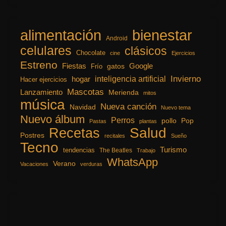
alimentación
bienestar
Android
celulares
clásicos
Chocolate
cine
Ejercicios
Estreno
Fiestas
Google
gatos
Frío
inteligencia artificial
Invierno
hogar
Hacer ejercicios
Mascotas
Lanzamiento
Merienda
mitos
música
Nueva canción
Navidad
Nuevo tema
Nuevo álbum
Perros
pollo
Pop
Pastas
plantas
Recetas
Salud
Postres
recitales
Sueño
Tecno
Turismo
tendencias
The Beatles
Trabajo
WhatsApp
Verano
Vacaciones
verduras