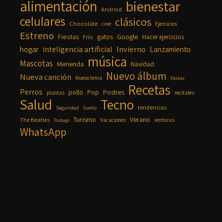
alimentación
bienestar
Android
celulares
clásicos
Chocolate
cine
Ejercicios
Estreno
Fiestas
Google
gatos
Frío
Hacer ejercicios
inteligencia artificial
Invierno
hogar
Lanzamiento
música
Mascotas
Merienda
Navidad
Nuevo álbum
Nueva canción
Nuevo tema
Pastas
Recetas
Perros
pollo
Pop
Postres
plantas
recitales
Salud
Tecno
tendencias
Seguridad
Sueño
Turismo
Verano
The Beatles
Vacaciones
verduras
Trabajo
WhatsApp