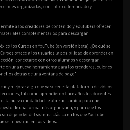
ecciones organizadas, con cobro diferenciado y
ermite a los creadores de contenido y edutubers ofrecer
y materiales complementarios para descargar
éxico los Cursos en YouTube (en versión beta). ¿De qué se
ursos ofrece a los usuarios la posibilidad de aprender en
lección, conectarse con otros alumnos y descargar
te en una nueva herramienta para los creadores, quienes
or ellos detrás de una ventana de pago.”
icar y mejorar algo que ya sucede: la plataforma de videos
e lecciones, tal como aprendieron hace años los docentes
 esta nueva modalidad se abre un camino para que
uesto de una forma más organizada, y para que los
 sin depender del sistema clásico en los que YouTube
ue se muestran en los videos.