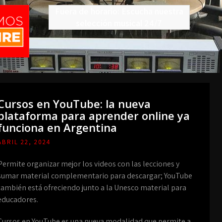
Fuera de horario: Escucha nuestra
selección musical 24/7
Cursos en YouTube: la nueva
plataforma para aprender online ya
funciona en Argentina
ABRIL 22, 2024
Permite organizar mejor los videos con las lecciones y
sumar material complementario para descargar; YouTube
también está ofreciendo junto a la Unesco material para
educadores.
Cursos en YouTube es una nueva modalidad que permite a