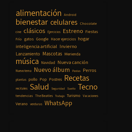
alimentación
Android
bienestar
celulares
Chocolate
clásicos
Estreno
Fiestas
cine
Ejercicios
hogar
Google
gatos
Frío
Hacer ejercicios
inteligencia artificial
Invierno
Mascotas
Lanzamiento
Merienda
música
Nueva canción
Navidad
Nuevo álbum
Perros
Nuevo tema
Pastas
Recetas
pollo
Pop
Postres
plantas
Salud
Tecno
recitales
Seguridad
Sueño
Turismo
tendencias
The Beatles
Vacaciones
Trabajo
WhatsApp
Verano
verduras