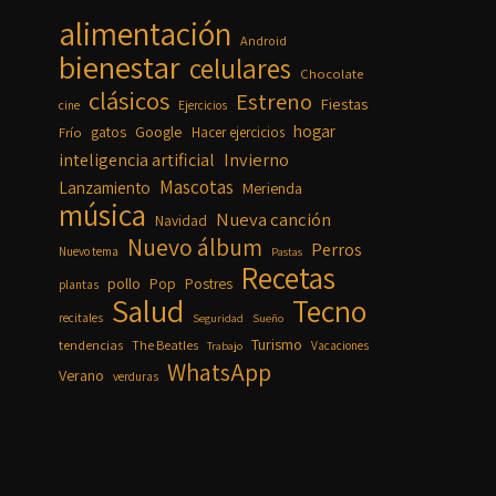
alimentación
Android
bienestar
celulares
Chocolate
clásicos
Estreno
Fiestas
cine
Ejercicios
hogar
Google
gatos
Frío
Hacer ejercicios
inteligencia artificial
Invierno
Mascotas
Lanzamiento
Merienda
música
Nueva canción
Navidad
Nuevo álbum
Perros
Nuevo tema
Pastas
Recetas
pollo
Pop
Postres
plantas
Salud
Tecno
recitales
Seguridad
Sueño
Turismo
tendencias
The Beatles
Vacaciones
Trabajo
WhatsApp
Verano
verduras