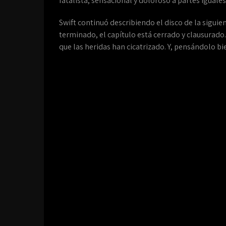
fatalista, sensacional y doloroso a partes iguales
Swift continuó describiendo el disco de la siguie
terminado, el capítulo está cerrado y clausurado
que las heridas han cicatrizado. Y, pensándolo bi