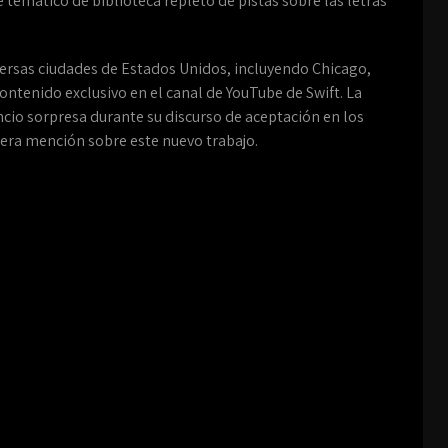
 temático de biblioteca repleto de pistas sobre las letras
ersas ciudades de Estados Unidos, incluyendo Chicago,
tenido exclusivo en el canal de YouTube de Swift. La
cio sorpresa durante su discurso de aceptación en los
ra mención sobre este nuevo trabajo.