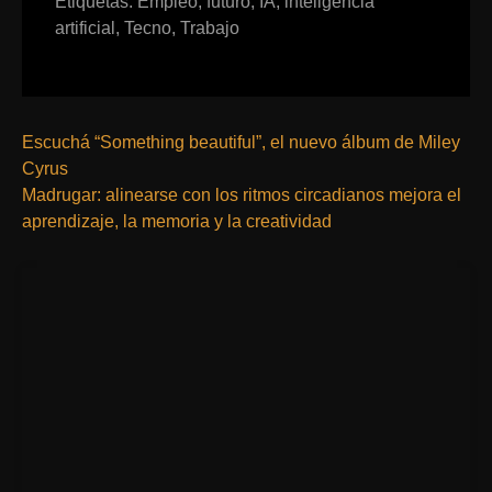
Etiquetas:
Empleo
,
futuro
,
IA
,
inteligencia
artificial
,
Tecno
,
Trabajo
Escuchá “Something beautiful”, el nuevo álbum de Miley
Cyrus
Madrugar: alinearse con los ritmos circadianos mejora el
aprendizaje, la memoria y la creatividad