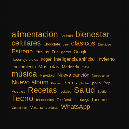
alimentación
bienestar
Android
celulares
clásicos
Chocolate
cine
Ejercicios
Estreno
Fiestas
Google
gatos
Frío
inteligencia artificial
Invierno
hogar
Hacer ejercicios
Mascotas
Lanzamiento
Merienda
mitos
música
Nueva canción
Navidad
Nuevo tema
Nuevo álbum
Perros
pollo
Pop
Pastas
plantas
Recetas
Salud
Postres
recitales
Sueño
Tecno
Turismo
tendencias
The Beatles
Trabajo
WhatsApp
Verano
Vacaciones
verduras