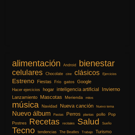
alimentación
bienestar
Android
celulares
clásicos
Chocolate
cine
Ejercicios
Estreno
Fiestas
Google
gatos
Frío
inteligencia artificial
Invierno
hogar
Hacer ejercicios
Mascotas
Lanzamiento
Merienda
mitos
música
Nueva canción
Navidad
Nuevo tema
Nuevo álbum
Perros
pollo
Pop
Pastas
plantas
Recetas
Salud
Postres
recitales
Sueño
Tecno
Turismo
tendencias
The Beatles
Trabajo