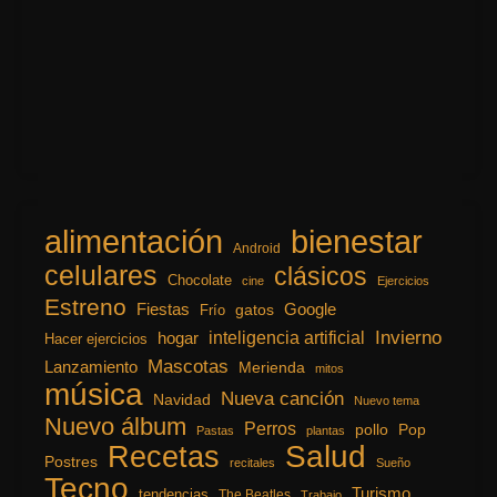
alimentación
bienestar
Android
celulares
clásicos
Chocolate
cine
Ejercicios
Estreno
Fiestas
Google
gatos
Frío
inteligencia artificial
Invierno
hogar
Hacer ejercicios
Mascotas
Lanzamiento
Merienda
mitos
música
Nueva canción
Navidad
Nuevo tema
Nuevo álbum
Perros
pollo
Pop
Pastas
plantas
Recetas
Salud
Postres
recitales
Sueño
Tecno
Turismo
tendencias
The Beatles
Trabajo