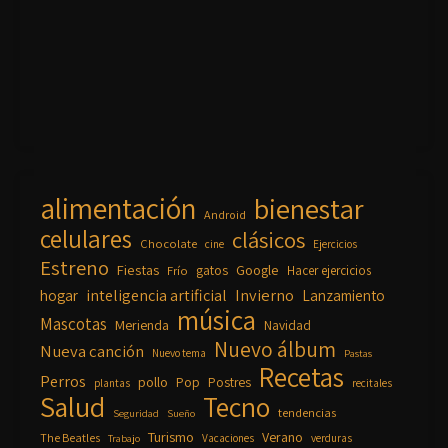
alimentación
bienestar
Android
celulares
clásicos
Chocolate
cine
Ejercicios
Estreno
Fiestas
Google
gatos
Frío
Hacer ejercicios
inteligencia artificial
Invierno
hogar
Lanzamiento
música
Mascotas
Merienda
Navidad
Nuevo álbum
Nueva canción
Nuevo tema
Pastas
Recetas
Perros
pollo
Pop
Postres
plantas
recitales
Salud
Tecno
tendencias
Seguridad
Sueño
Turismo
Verano
The Beatles
Vacaciones
verduras
Trabajo