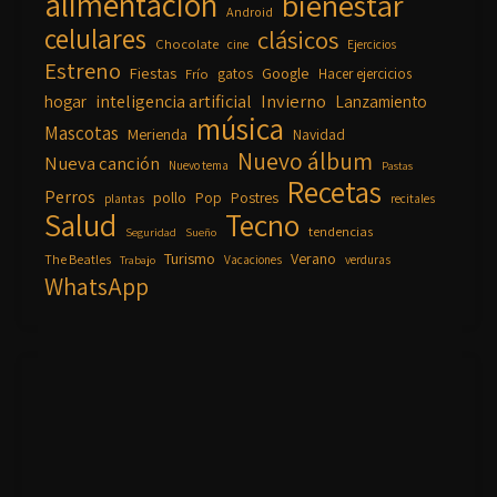
alimentación
bienestar
Android
celulares
clásicos
Chocolate
cine
Ejercicios
Estreno
Fiestas
Google
gatos
Frío
Hacer ejercicios
inteligencia artificial
Invierno
hogar
Lanzamiento
música
Mascotas
Merienda
Navidad
Nuevo álbum
Nueva canción
Nuevo tema
Pastas
Recetas
Perros
pollo
Pop
Postres
plantas
recitales
Salud
Tecno
tendencias
Seguridad
Sueño
Turismo
Verano
The Beatles
Vacaciones
verduras
Trabajo
WhatsApp