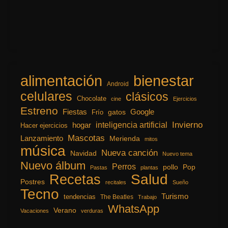
alimentación
bienestar
Android
celulares
clásicos
Chocolate
cine
Ejercicios
Estreno
Fiestas
Google
gatos
Frío
inteligencia artificial
Invierno
hogar
Hacer ejercicios
Mascotas
Lanzamiento
Merienda
mitos
música
Nueva canción
Navidad
Nuevo tema
Nuevo álbum
Perros
pollo
Pop
Pastas
plantas
Recetas
Salud
Postres
recitales
Sueño
Tecno
Turismo
tendencias
The Beatles
Trabajo
WhatsApp
Verano
Vacaciones
verduras