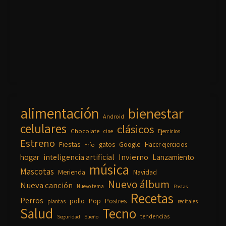
alimentación
bienestar
Android
celulares
clásicos
Chocolate
cine
Ejercicios
Estreno
Fiestas
Google
gatos
Frío
Hacer ejercicios
inteligencia artificial
Invierno
hogar
Lanzamiento
música
Mascotas
Merienda
Navidad
Nuevo álbum
Nueva canción
Nuevo tema
Pastas
Recetas
Perros
pollo
Pop
Postres
plantas
recitales
Salud
Tecno
tendencias
Seguridad
Sueño