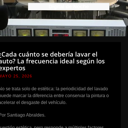
Digital de Noche
¿Cada cuánto se debería lavar el
auto? La frecuencia ideal según los
expertos
MAYO 25, 2026
No se trata solo de estética: la periodicidad del lavado
puede marcar la diferencia entre conservar la pintura o
acelerar el desgaste del vehículo.
Por Santiago Abraldes.
estión estética, pero responde a múltiples factores