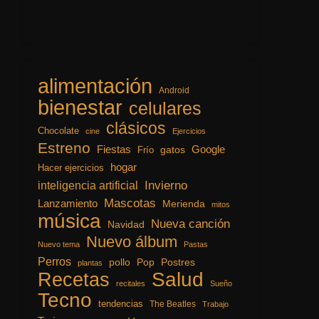
alimentación
Android
bienestar
celulares
clásicos
Chocolate
cine
Ejercicios
Estreno
Fiestas
Google
gatos
Frío
hogar
Hacer ejercicios
inteligencia artificial
Invierno
Mascotas
Lanzamiento
Merienda
mitos
música
Nueva canción
Navidad
Nuevo álbum
Nuevo tema
Pastas
Perros
pollo
Pop
Postres
plantas
Recetas
Salud
recitales
Sueño
Tecno
tendencias
The Beatles
Trabajo