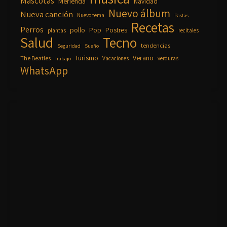
Mascotas
Merienda
Navidad
Nuevo álbum
Nueva canción
Nuevo tema
Pastas
Recetas
Perros
pollo
Pop
Postres
plantas
recitales
Salud
Tecno
tendencias
Seguridad
Sueño
Turismo
Verano
The Beatles
Vacaciones
verduras
Trabajo
WhatsApp