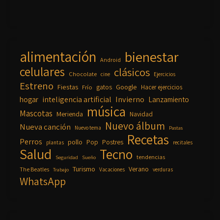
alimentación
bienestar
Android
celulares
clásicos
Chocolate
cine
Ejercicios
Estreno
Fiestas
Google
gatos
Frío
Hacer ejercicios
inteligencia artificial
Invierno
hogar
Lanzamiento
música
Mascotas
Merienda
Navidad
Nuevo álbum
Nueva canción
Nuevo tema
Pastas
Recetas
Perros
pollo
Pop
Postres
plantas
recitales
Salud
Tecno
tendencias
Seguridad
Sueño
Turismo
Verano
The Beatles
Vacaciones
verduras
Trabajo
WhatsApp