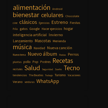
alimentación
Android
bienestar
celulares
Chocolate
clásicos
Estreno
Fiestas
cine
Ejercicios
hogar
Google
gatos
Frío
Hacer ejercicios
inteligencia artificial
Invierno
Mascotas
Lanzamiento
Merienda
música
Nueva canción
Navidad
Nuevo álbum
Perros
Nuevo tema
Pastas
Recetas
pollo
Pop
Postres
plantas
Salud
Tecno
recitales
Seguridad
Sueño
Turismo
tendencias
The Beatles
Vacaciones
Trabajo
WhatsApp
Verano
verduras