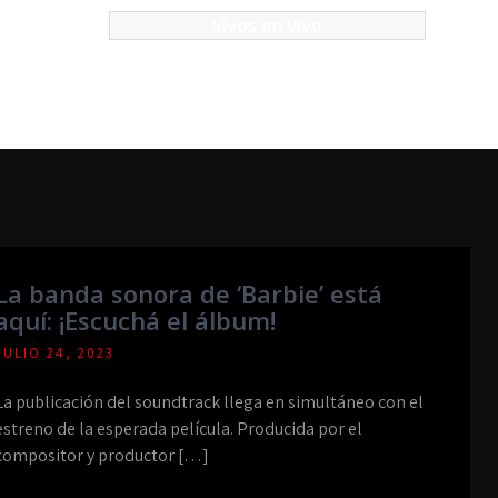
Vivos en Vivo
La banda sonora de ‘Barbie’ está
aquí: ¡Escuchá el álbum!
JULIO 24, 2023
La publicación del soundtrack llega en simultáneo con el
estreno de la esperada película. Producida por el
compositor y productor […]