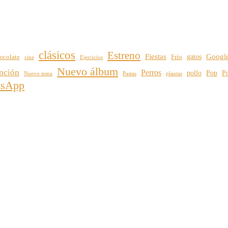
clásicos
Estreno
Fiestas
Googl
gatos
ocolate
Frío
cine
Ejercicios
Nuevo álbum
nción
Perros
pollo
Pop
Po
Nuevo tema
plantas
Pastas
tsApp