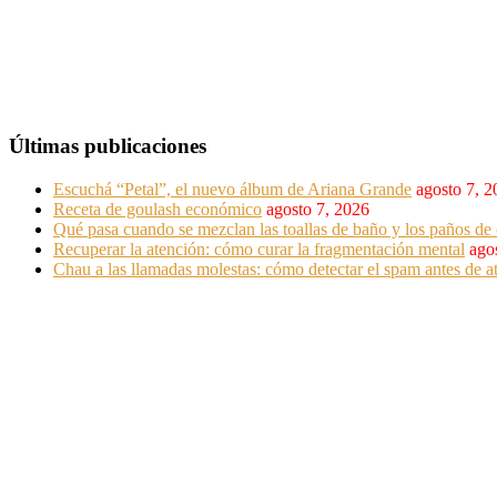
Últimas publicaciones
Escuchá “Petal”, el nuevo álbum de Ariana Grande
agosto 7, 
Receta de goulash económico
agosto 7, 2026
Qué pasa cuando se mezclan las toallas de baño y los paños de 
Recuperar la atención: cómo curar la fragmentación mental
ago
Chau a las llamadas molestas: cómo detectar el spam antes de at