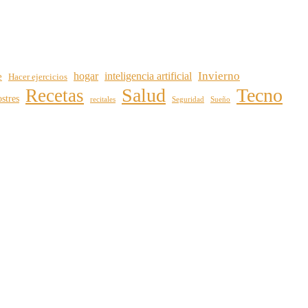
Invierno
hogar
inteligencia artificial
e
Hacer ejercicios
Salud
Tecno
Recetas
stres
recitales
Seguridad
Sueño