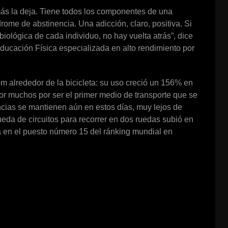
ás la deja. Tiene todos los componentes de una
drome de abstinencia. Una adicción, claro, positiva. Si
biológica de cada individuo, no hay vuelta atrás”, dice
ucación Física especializada en alto rendimiento por
 alrededor de la bicicleta: su uso creció un 156% en
or muchos por ser el primer medio de transporte que se
encias se mantienen aún en estos días, muy lejos de
da de circuitos para recorrer en dos ruedas subió en
a en el puesto número 15 del ránking mundial en