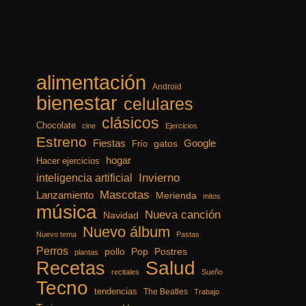
alimentación
Android
bienestar
celulares
clásicos
Chocolate
cine
Ejercicios
Estreno
Fiestas
Google
gatos
Frío
hogar
Hacer ejercicios
inteligencia artificial
Invierno
Mascotas
Lanzamiento
Merienda
mitos
música
Nueva canción
Navidad
Nuevo álbum
Nuevo tema
Pastas
Perros
pollo
Pop
Postres
plantas
Recetas
Salud
recitales
Sueño
Tecno
tendencias
The Beatles
Trabajo