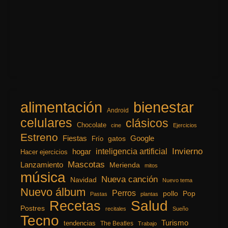
alimentación
bienestar
Android
celulares
clásicos
Chocolate
cine
Ejercicios
Estreno
Fiestas
Google
gatos
Frío
inteligencia artificial
Invierno
hogar
Hacer ejercicios
Mascotas
Lanzamiento
Merienda
mitos
música
Nueva canción
Navidad
Nuevo tema
Nuevo álbum
Perros
pollo
Pop
Pastas
plantas
Recetas
Salud
Postres
recitales
Sueño
Tecno
Turismo
tendencias
The Beatles
Trabajo