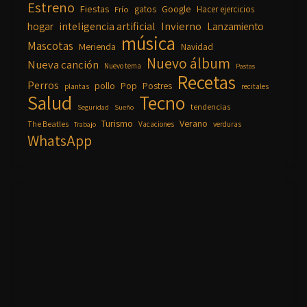
Estreno
Fiestas
Google
gatos
Frío
Hacer ejercicios
inteligencia artificial
Invierno
hogar
Lanzamiento
música
Mascotas
Merienda
Navidad
Nuevo álbum
Nueva canción
Nuevo tema
Pastas
Recetas
Perros
pollo
Pop
Postres
plantas
recitales
Salud
Tecno
tendencias
Seguridad
Sueño
Turismo
Verano
The Beatles
Vacaciones
verduras
Trabajo
WhatsApp