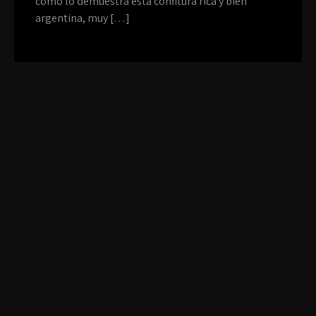
como lo demuestra esta confitura rica y bien
argentina, muy […]