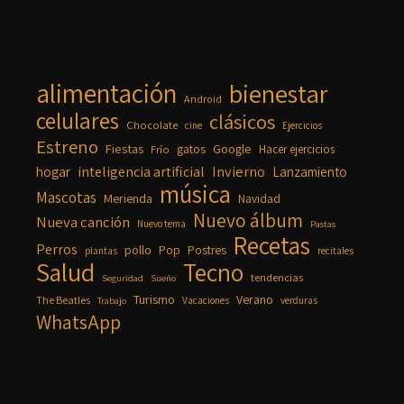
alimentación
bienestar
Android
celulares
clásicos
Chocolate
cine
Ejercicios
Estreno
Fiestas
Google
gatos
Frío
Hacer ejercicios
inteligencia artificial
Invierno
hogar
Lanzamiento
música
Mascotas
Merienda
Navidad
Nuevo álbum
Nueva canción
Nuevo tema
Pastas
Recetas
Perros
pollo
Pop
Postres
plantas
recitales
Salud
Tecno
tendencias
Seguridad
Sueño
Turismo
Verano
The Beatles
Vacaciones
verduras
Trabajo
WhatsApp