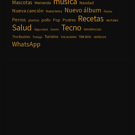
música
Mascotas
Merienda
Navidad
Nuevo álbum
Nueva canción
Nuevo tema
Pastas
Recetas
Perros
pollo
Pop
Postres
plantas
recitales
Salud
Tecno
tendencias
Seguridad
Sueño
Turismo
Verano
The Beatles
Vacaciones
verduras
Trabajo
WhatsApp