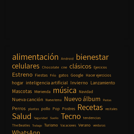
alimentación
bienestar
Android
celulares
clásicos
Chocolate
cine
Ejercicios
Estreno
Fiestas
Google
gatos
Frío
Hacer ejercicios
inteligencia artificial
Invierno
hogar
Lanzamiento
música
Mascotas
Merienda
Navidad
Nuevo álbum
Nueva canción
Nuevo tema
Pastas
Recetas
Perros
pollo
Pop
Postres
plantas
recitales
Salud
Tecno
tendencias
Seguridad
Sueño
Turismo
Verano
The Beatles
Vacaciones
verduras
Trabajo
WhatsApp