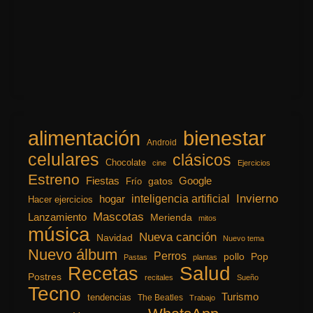
alimentación
bienestar
Android
celulares
clásicos
Chocolate
cine
Ejercicios
Estreno
Fiestas
Google
gatos
Frío
inteligencia artificial
Invierno
hogar
Hacer ejercicios
Mascotas
Lanzamiento
Merienda
mitos
música
Nueva canción
Navidad
Nuevo tema
Nuevo álbum
Perros
pollo
Pop
Pastas
plantas
Recetas
Salud
Postres
recitales
Sueño
Tecno
Turismo
tendencias
The Beatles
Trabajo