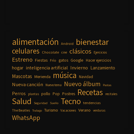
alimentación
bienestar
Android
celulares
clásicos
Chocolate
cine
Ejercicios
Estreno
Fiestas
Google
gatos
Frío
Hacer ejercicios
inteligencia artificial
Invierno
hogar
Lanzamiento
música
Mascotas
Merienda
Navidad
Nuevo álbum
Nueva canción
Nuevo tema
Pastas
Recetas
Perros
pollo
Pop
Postres
plantas
recitales
Salud
Tecno
tendencias
Seguridad
Sueño
Turismo
Verano
The Beatles
Vacaciones
verduras
Trabajo
WhatsApp