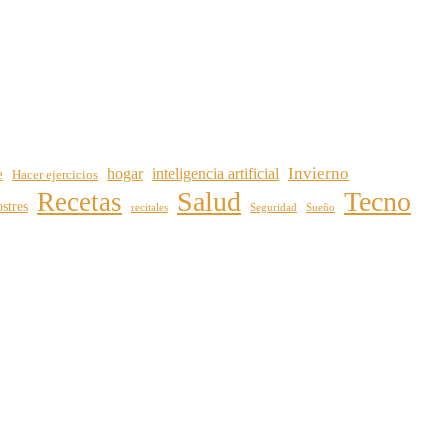
Invierno
hogar
inteligencia artificial
e
Hacer ejercicios
Salud
Tecno
Recetas
stres
recitales
Seguridad
Sueño