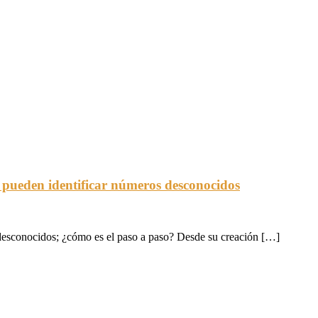
 pueden identificar números desconocidos
 desconocidos; ¿cómo es el paso a paso? Desde su creación […]