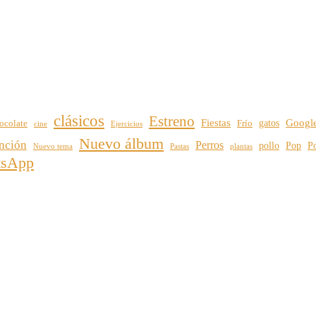
clásicos
Estreno
Fiestas
Googl
gatos
ocolate
Frío
cine
Ejercicios
Nuevo álbum
nción
Perros
pollo
Pop
Po
Nuevo tema
plantas
Pastas
tsApp