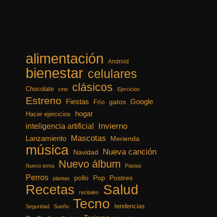
alimentación
Android
bienestar
celulares
clásicos
Chocolate
cine
Ejercicios
Estreno
Fiestas
Google
gatos
Frío
hogar
Hacer ejercicios
inteligencia artificial
Invierno
Mascotas
Lanzamiento
Merienda
música
Nueva canción
Navidad
Nuevo álbum
Nuevo tema
Pastas
Perros
pollo
Pop
Postres
plantas
Recetas
Salud
recitales
Tecno
tendencias
Seguridad
Sueño