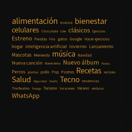
alimentación
bienestar
Android
celulares
clásicos
Chocolate
cine
Ejercicios
Estreno
Fiestas
Google
gatos
Frío
Hacer ejercicios
inteligencia artificial
Invierno
hogar
Lanzamiento
música
Mascotas
Merienda
Navidad
Nuevo álbum
Nueva canción
Nuevo tema
Pastas
Recetas
Perros
pollo
Pop
Postres
plantas
recitales
Salud
Tecno
tendencias
Seguridad
Sueño
Turismo
Verano
The Beatles
Vacaciones
verduras
Trabajo
WhatsApp